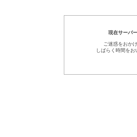
現在サーバ
ご迷惑をおか
しばらく時間をお