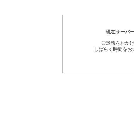
現在サーバ
ご迷惑をおか
しばらく時間をお