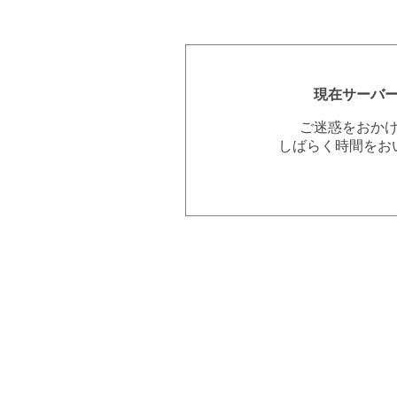
現在サーバ
ご迷惑をおか
しばらく時間をお