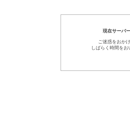
現在サーバ
ご迷惑をおか
しばらく時間をお