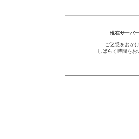
現在サーバ
ご迷惑をおか
しばらく時間をお