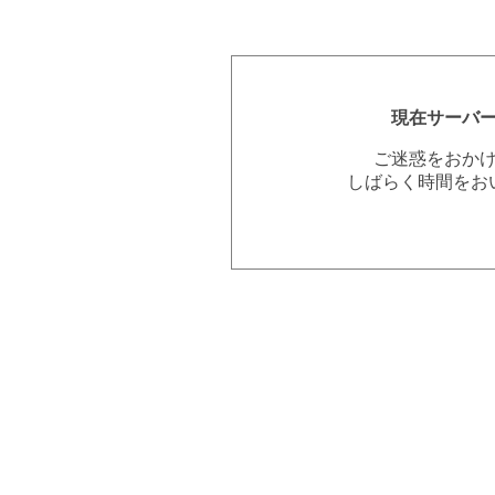
現在サーバ
ご迷惑をおか
しばらく時間をお