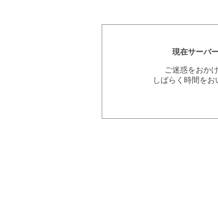
現在サーバ
ご迷惑をおか
しばらく時間をお