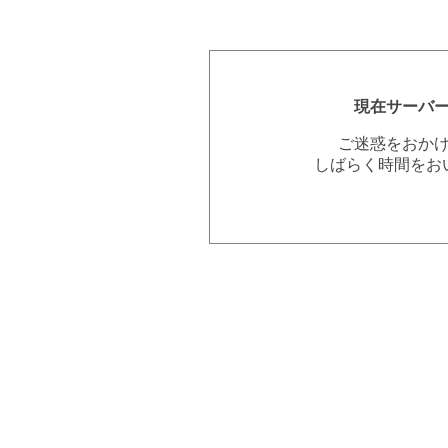
現在サーバ
ご迷惑をおか
しばらく時間をお