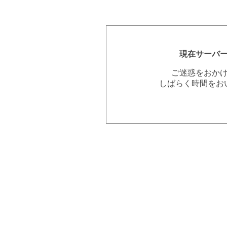
現在サーバ
ご迷惑をおか
しばらく時間をお