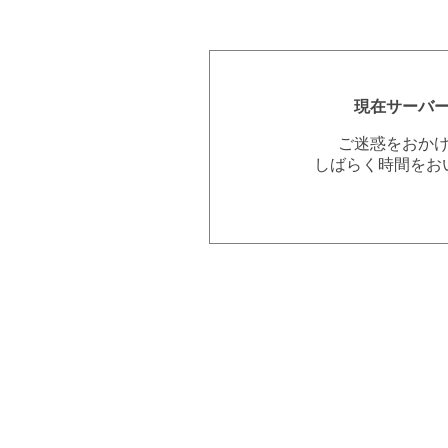
現在サーバ
ご迷惑をおか
しばらく時間をお