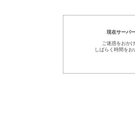
現在サーバ
ご迷惑をおか
しばらく時間をお