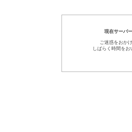
現在サーバ
ご迷惑をおか
しばらく時間をお