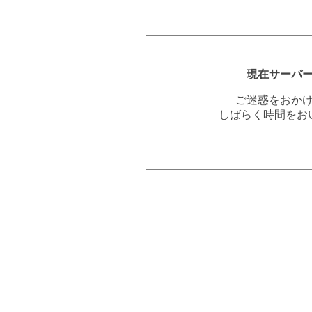
現在サーバ
ご迷惑をおか
しばらく時間をお