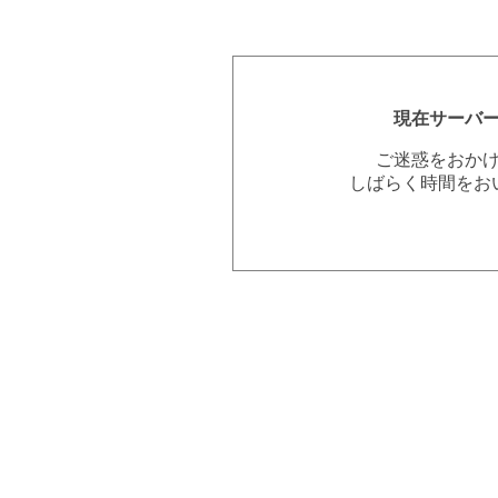
現在サーバ
ご迷惑をおか
しばらく時間をお