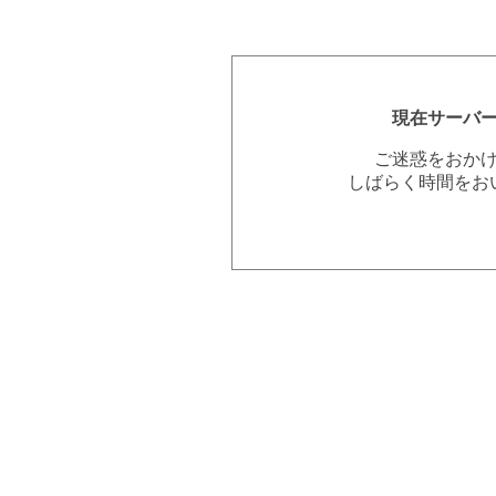
現在サーバ
ご迷惑をおか
しばらく時間をお