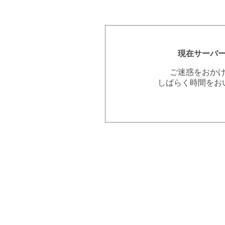
現在サーバ
ご迷惑をおか
しばらく時間をお