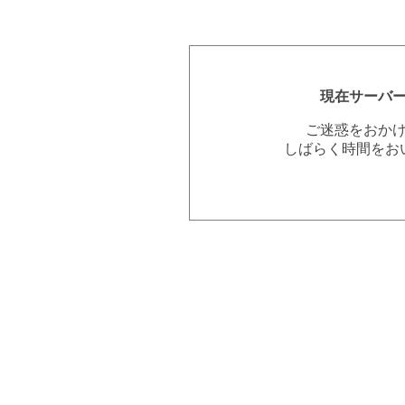
現在サーバ
ご迷惑をおか
しばらく時間をお