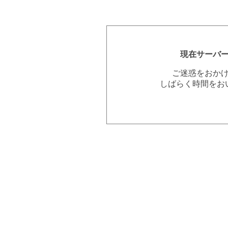
現在サーバ
ご迷惑をおか
しばらく時間をお