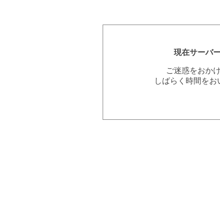
現在サーバ
ご迷惑をおか
しばらく時間をお