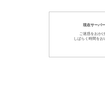
現在サーバ
ご迷惑をおか
しばらく時間をお