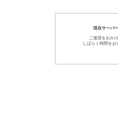
現在サーバ
ご迷惑をおか
しばらく時間をお