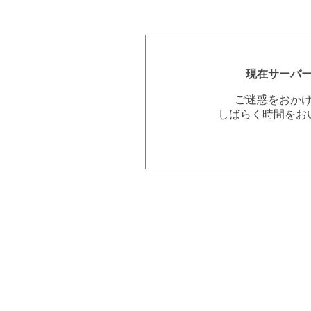
現在サーバ
ご迷惑をおか
しばらく時間をお