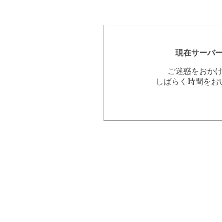
現在サーバ
ご迷惑をおか
しばらく時間をお