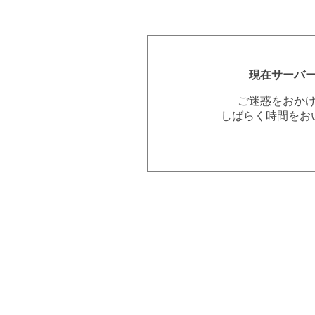
現在サーバ
ご迷惑をおか
しばらく時間をお