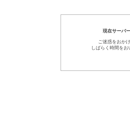
現在サーバ
ご迷惑をおか
しばらく時間をお