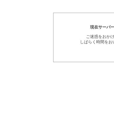
現在サーバ
ご迷惑をおか
しばらく時間をお