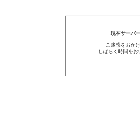
現在サーバ
ご迷惑をおか
しばらく時間をお