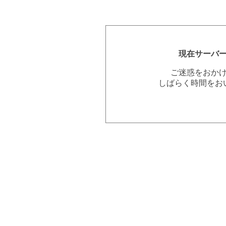
現在サーバ
ご迷惑をおか
しばらく時間をお