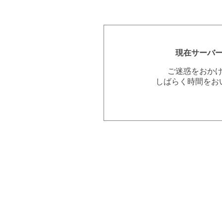
現在サーバ
ご迷惑をおか
しばらく時間をお