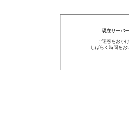
現在サーバ
ご迷惑をおか
しばらく時間をお