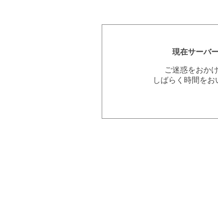
現在サーバ
ご迷惑をおか
しばらく時間をお