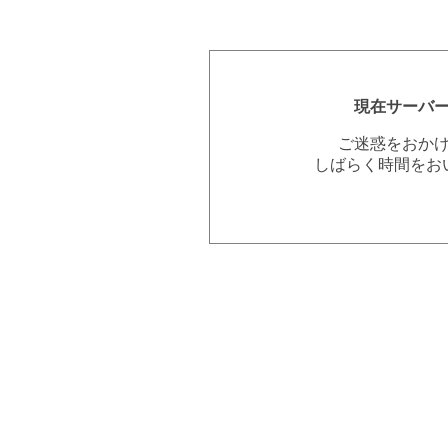
現在サーバ
ご迷惑をおか
しばらく時間をお