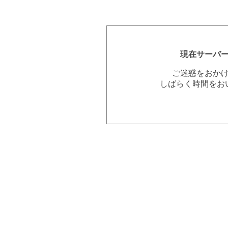
現在サーバ
ご迷惑をおか
しばらく時間をお