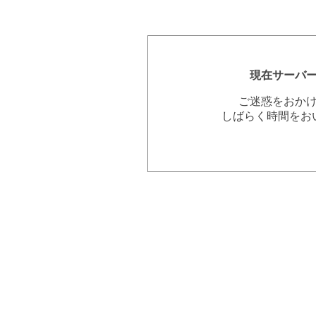
現在サーバ
ご迷惑をおか
しばらく時間をお