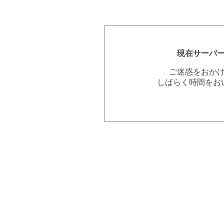
現在サーバ
ご迷惑をおか
しばらく時間をお