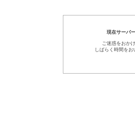
現在サーバ
ご迷惑をおか
しばらく時間をお