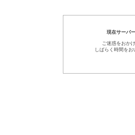
現在サーバ
ご迷惑をおか
しばらく時間をお