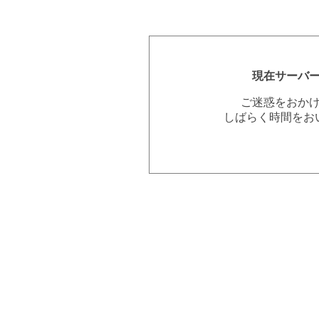
現在サーバ
ご迷惑をおか
しばらく時間をお