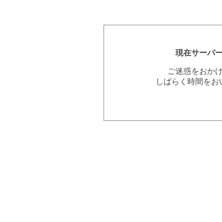
現在サーバ
ご迷惑をおか
しばらく時間をお