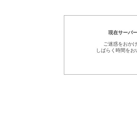
現在サーバ
ご迷惑をおか
しばらく時間をお