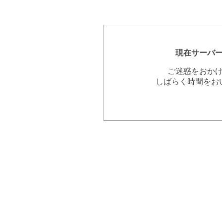
現在サーバ
ご迷惑をおか
しばらく時間をお