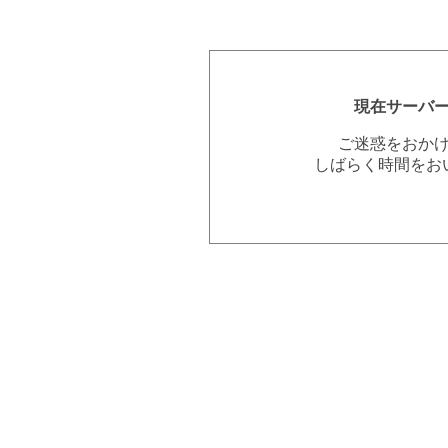
現在サーバ
ご迷惑をおか
しばらく時間をお