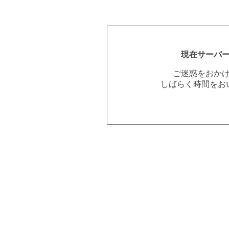
現在サーバ
ご迷惑をおか
しばらく時間をお