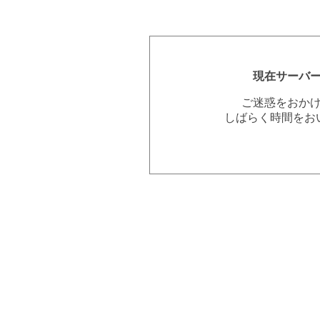
現在サーバ
ご迷惑をおか
しばらく時間をお