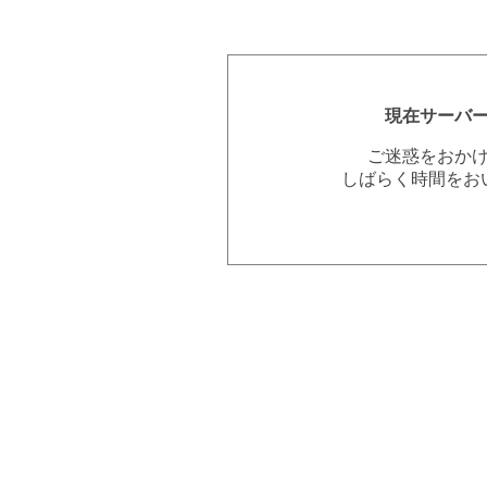
現在サーバ
ご迷惑をおか
しばらく時間をお