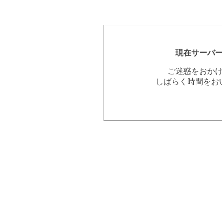
現在サーバ
ご迷惑をおか
しばらく時間をお