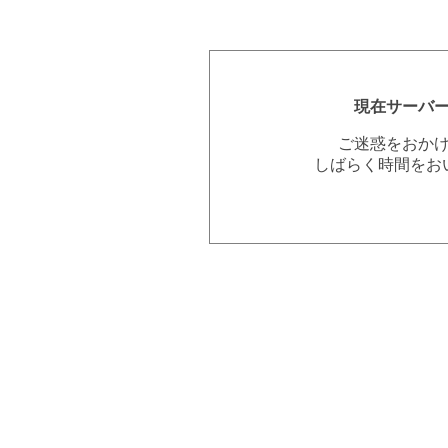
現在サーバ
ご迷惑をおか
しばらく時間をお