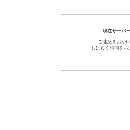
現在サーバ
ご迷惑をおか
しばらく時間をお