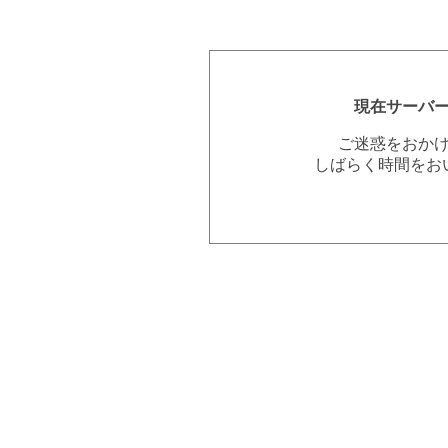
現在サーバ
ご迷惑をおか
しばらく時間をお