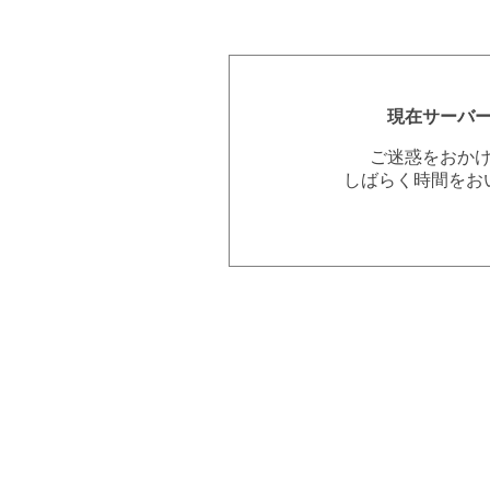
現在サーバ
ご迷惑をおか
しばらく時間をお